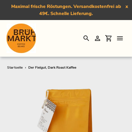
Maximal frische Röstungen. Versandkostenfrei ab
x
49€. Schnelle Lieferung.
Suchen
Einloggen
Einkauf
Direkt
Startseite
›
Der Fielgut, Dark Roast Kaffee
zum
Inhalt