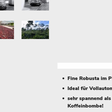
Fine Robusta im 
I
deal
für Vollauto
sehr spannend als 
Koffeinbombe!