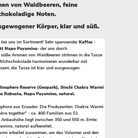
en von Waldbeeren, feine
schokoladige
Noten.
sgewogener Körper, klar und süß.
ht bei uns im Sortiment! Sehr spannender
Kaffee
-
tät Napo Payamino
- der uns durch
e süße Aromen von Waldbeeren strömen in die Tasse
 Milchschokolade harmonieren wunderbar mit
ezent, die Tasse ist klar und ausgewogen.
iosphere Reserve (Geopark), Sinchi Chakra Warmi
ne Robusta, Napo Payamino, natural.
ephora aus Ecuador. Die Produzenten: Chakra Warmi
ra together" - ca. 400 Familien aus 51
 Anbauhöhe liegt zwischen 350 und 550 m. Ernte:
yamino, natural aufbereitet.
armi arbeitet zusammen, um das Volumen und den