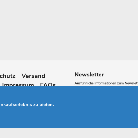
Newsletter
chutz
Versand
Impressum
FAQs
Ausführliche Informationen zum Newslett
Abonnieren
lären
Sie
nkaufserlebnis zu bieten.
unsere
Mailingliste