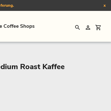
eferung.
x
e Coffee Shops
Suchen
Einloggen
Eink
edium Roast Kaffee