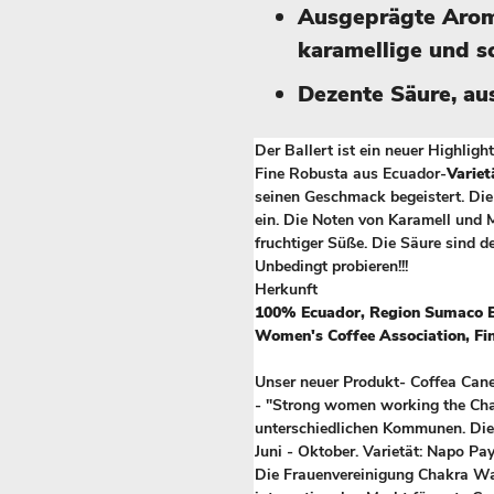
Ausgeprägte Arom
karamellige und 
Dezente Säure, au
Der Ballert ist ein neuer Highlig
Fine Robusta aus Ecuador-
Varie
seinen Geschmack begeistert. Di
ein. Die Noten von Karamell und
fruchtiger Süße. Die Säure sind d
Unbedingt probieren!!!
Herkunft
100% Ecuador, Region Sumaco B
Women's Coffee Association, Fi
Unser neuer Produkt- Coffea Can
- "Strong women working the Chak
unterschiedlichen Kommunen. Die
Juni - Oktober. Varietät: Napo Pa
Die Frauenvereinigung Chakra W