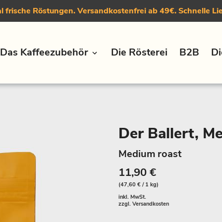
 frische Röstungen. Versandkostenfrei ab 49€. Schnelle Li
Das Kaffeezubehör
Die Rösterei
B2B
Di
Der Ballert, M
Medium roast
11,90 €
(47,60 € / 1 kg)
inkl. MwSt.
zzgl.
Versandkosten