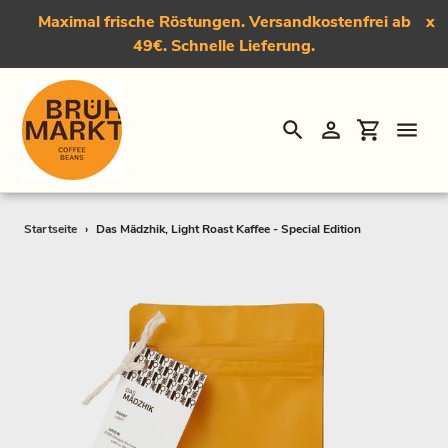
Maximal frische Röstungen. Versandkostenfrei ab
x
49€. Schnelle Lieferung.
Suchen
Einloggen
Einkauf
Direkt
Startseite
›
Das Mädzhik, Light Roast Kaffee - Special Edition
zum
Inhalt