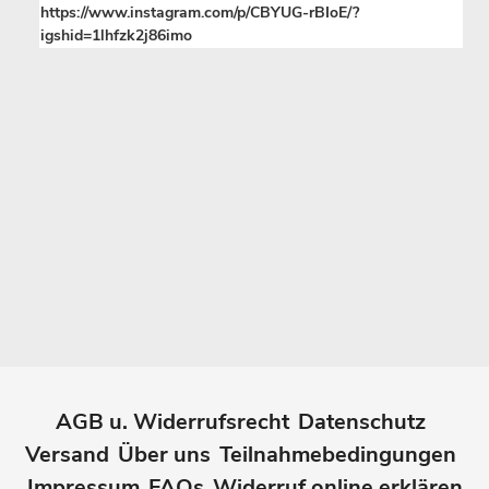
https://www.instagram.com/p/CBYUG-rBIoE/?
igshid=1lhfzk2j86imo
AGB u. Widerrufsrecht
Datenschutz
Versand
Über uns
Teilnahmebedingungen
Impressum
FAQs
Widerruf online erklären