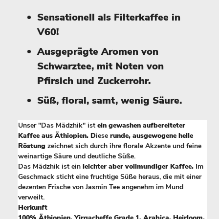
Sensationell als Filterkaffee in
V60!
Ausgeprägte Aromen von
Schwarztee, mit Noten von
Pfirsich und Zuckerrohr.
Süß, floral, samt, wenig Säure.
Unser "Das Mädzhik" ist
ein gewashen aufbereiteter
Kaffee aus Äthiopien. D
iese
runde, ausgewogene helle
Röstung
zeichnet sich durch ihre florale Akzente und feine
weinartige Säure und deutliche Süße.
Das Mädzhik ist ein
leichter aber vollmundiger Kaffee.
Im
Geschmack sticht eine fruchtige Süße heraus, die mit einer
dezenten Frische von Jasmin Tee angenehm im Mund
verweilt.
Herkunft
100% Äthiopien, Yirgacheffe Grade 1, Arabica, Heirloom,