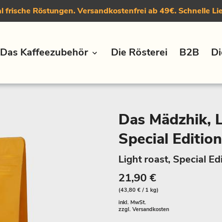
 frische Röstungen. Versandkostenfrei ab 49€. Schnelle Li
Das Kaffeezubehör
Die Rösterei
B2B
Di
Das Mädzhik, L
Special Edition
Light roast, Special Ed
21,90 €
(43,80 € / 1 kg)
inkl. MwSt.
zzgl.
Versandkosten