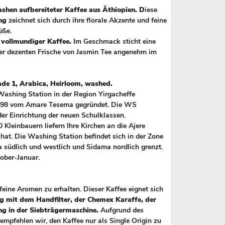
shen aufbereiteter Kaffee aus Äthiopien. D
iese
ng
zeichnet sich durch ihre florale Akzente und feine
üße.
r vollmundiger Kaffee.
Im Geschmack sticht eine
iner dezenten Frische von Jasmin Tee angenehm im
ade 1, Arabica, Heirloom, washed.
Washing Station in der Region Yirgacheffe
1998 vom Amare Tesema gegründet. Die WS
 der Einrichtung der neuen Schulklassen.
leinbauern liefern Ihre Kirchen an die Ajere
hat. Die Washing Station befindet sich in der Zone
na südlich und westlich und Sidama nordlich grenzt.
ober-Januar.
 feine Aromen zu erhalten. Dieser Kaffee eignet sich
ng mit dem Handfilter, der Chemex Karaffe, der
ng in der Siebträgermaschine.
Aufgrund des
mpfehlen wir, den Kaffee nur als Single Origin zu