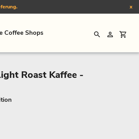
eferung.
x
e Coffee Shops
Suchen
Einloggen
Eink
ight Roast Kaffee -
ition