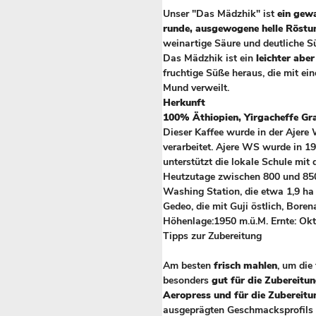
Unser "Das Mädzhik" ist
ein gewa
runde, ausgewogene helle Röstu
weinartige Säure und deutliche S
Das Mädzhik ist ein
leichter abe
fruchtige Süße heraus, die mit e
Mund verweilt.
Herkunft
100% Äthiopien, Yirgacheffe Gr
Dieser Kaffee wurde in der Ajere 
verarbeitet. Ajere WS wurde in 
unterstützt die lokale Schule mit
Heutzutage zwischen 800 und 850 K
Washing Station, die etwa 1,9 ha 
Gedeo, die mit Guji östlich, Bore
Höhenlage:1950 m.ü.M. Ernte: Okt
Tipps zur Zubereitung
Am besten
frisch mahlen
, um die
besonders
gut für die Zubereitu
Aeropress und für die Zubereitu
ausgeprägten Geschmacksprofils e