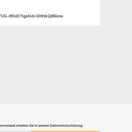
YUG-rBIoE/?igshid=1lhfzk2j86imo
erversand erhalten Sie in unserer
Datenschutzerklärung
.