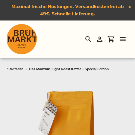
Maximal frische Röstungen. Versandkostenfrei ab
x
49€. Schnelle Lieferung.
Suchen
Einloggen
Einkauf
Direkt
Startseite
›
Das Mädzhik, Light Roast Kaffee - Special Edition
zum
Inhalt