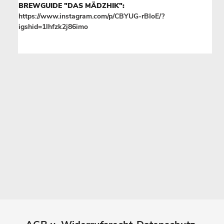
BREWGUIDE "DAS MÄDZHIK":
https://www.instagram.com/p/CBYUG-rBIoE/?
igshid=1lhfzk2j86imo