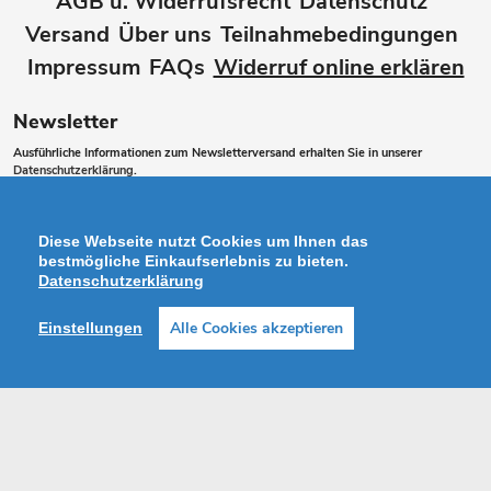
AGB u. Widerrufsrecht
Datenschutz
Versand
Über uns
Teilnahmebedingungen
Impressum
FAQs
Widerruf online erklären
Newsletter
Ausführliche Informationen zum Newsletterversand erhalten Sie in unserer
Datenschutzerklärung
.
Abonnieren
ABONNIEREN
Sie
Diese Webseite nutzt Cookies um Ihnen das
unsere
bestmögliche Einkaufserlebnis zu bieten.
Datenschutzerklärung
Mailingliste
Alle Cookies akzeptieren
Einstellungen
Zahlungsarten
Facebook
Instagram
Shop erstellt mit VersaCommerce.