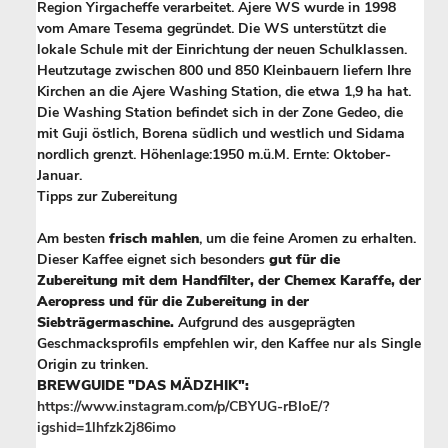
Region Yirgacheffe verarbeitet. Ajere WS wurde in 1998
vom Amare Tesema gegründet. Die WS unterstützt die
lokale Schule mit der Einrichtung der neuen Schulklassen.
Heutzutage zwischen 800 und 850 Kleinbauern liefern Ihre
Kirchen an die Ajere Washing Station, die etwa 1,9 ha hat.
Die Washing Station befindet sich in der Zone Gedeo, die
mit Guji östlich, Borena südlich und westlich und Sidama
nordlich grenzt. Höhenlage:1950 m.ü.M. Ernte: Oktober-
Januar.
Tipps zur Zubereitung
Am besten
frisch mahlen
, um die feine Aromen zu erhalten.
Dieser Kaffee eignet sich besonders
gut für die
Zubereitung mit dem Handfilter, der Chemex Karaffe, der
Aeropress und für die Zubereitung in der
Siebträgermaschine.
Aufgrund des ausgeprägten
Geschmacksprofils empfehlen wir, den Kaffee nur als Single
Origin zu trinken.
BREWGUIDE "DAS MÄDZHIK":
https://www.instagram.com/p/CBYUG-rBIoE/?
igshid=1lhfzk2j86imo