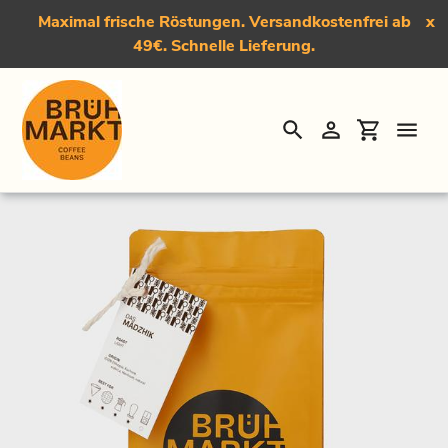
Maximal frische Röstungen. Versandkostenfrei ab
x
49€. Schnelle Lieferung.
Suchen
Einloggen
Einkauf
Direkt
Startseite
›
Das Mädzhik, Light Roast Kaffee - Special Edition
zum
Inhalt