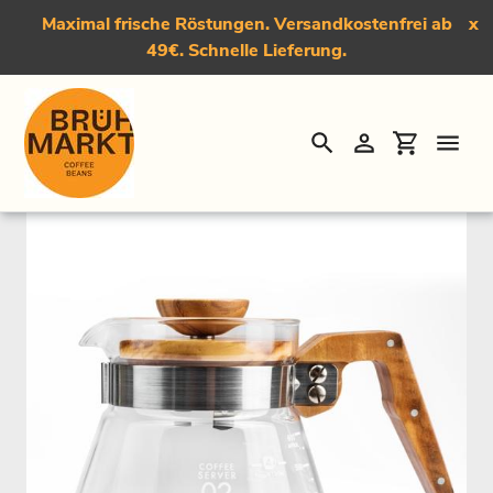
Maximal frische Röstungen. Versandkostenfrei ab
x
49€. Schnelle Lieferung.
Suchen
Einloggen
Einkauf
Direkt
Startseite
›
Coffee Server
zum
Inhalt