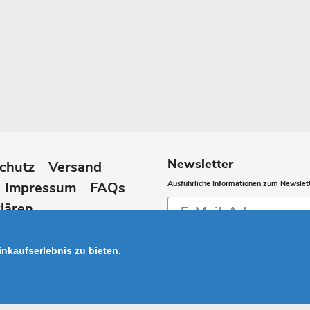
Newsletter
chutz
Versand
Impressum
FAQs
Ausführliche Informationen zum Newslett
Abonnieren
lären
Sie
unsere
nkaufserlebnis zu bieten.
Mailingliste