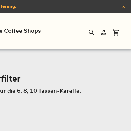
eferung.
x
e Coffee Shops
Suchen
Einloggen
Eink
ilter
ür die 6, 8, 10 Tassen-Karaffe,