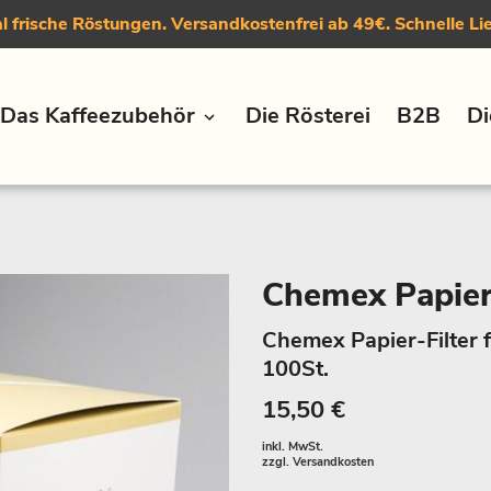
 frische Röstungen. Versandkostenfrei ab 49€. Schnelle Li
Das Kaffeezubehör
Die Rösterei
B2B
Di
Chemex Papierf
Chemex Papier-Filter f
100St.
15,50 €
inkl. MwSt.
zzgl.
Versandkosten