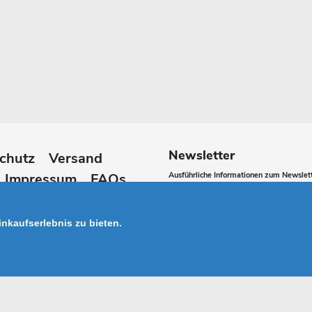
Newsletter
chutz
Versand
Impressum
FAQs
Ausführliche Informationen zum Newslett
Abonnieren
lären
Sie
nkaufserlebnis zu bieten.
unsere
Mailingliste