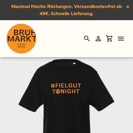
Maximal frische Röstungen. Versandkostenfrei ab
x
49€. Schnelle Lieferung.
Suchen
Einloggen
Einkauf
Direkt
Startseite
›
T-Shirt "#Fielgut"
zum
Inhalt