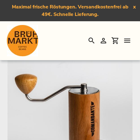
Maximal frische Röstungen. Versandkostenfrei ab
x
49€. Schnelle Lieferung.
Suchen
Einloggen
Einkauf
Direkt
Startseite
›
Kaffeemühle
›
Comandante
zum
Inhalt