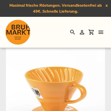
Maximal frische Röstungen. Versandkostenfrei ab
x
49€. Schnelle Lieferung.
Suchen
Einloggen
Einkauf
Direkt
Startseite
›
Kaffeebereiter
›
Hario V60 02 Keramikfilter, orange
zum
Inhalt