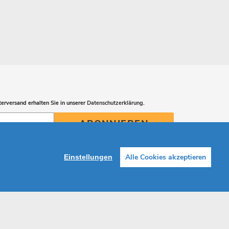
erversand erhalten Sie in unserer
Datenschutzerklärung
.
ABONNIEREN
Alle Cookies akzeptieren
Einstellungen
Facebook
Instagram
Shop erstellt mit VersaCommerce.