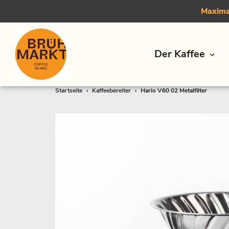
Maximal
Der Kaffee
Direkt
Startseite
›
Kaffeebereiter
›
Hario V60 02 Metalfilter
zum
Inhalt