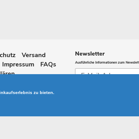
Newsletter
chutz
Versand
Impressum
FAQs
Ausführliche Informationen zum Newslett
Abonnieren
lären
Sie
unsere
nkaufserlebnis zu bieten.
Mailingliste