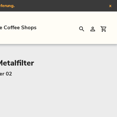
eferung.
x
e Coffee Shops
Suchen
Einloggen
Eink
etalfilter
er 02