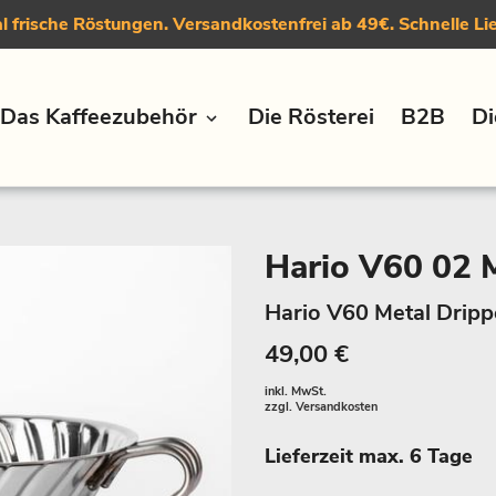
 frische Röstungen. Versandkostenfrei ab 49€. Schnelle Li
Das Kaffeezubehör
Die Rösterei
B2B
Di
Hario V60 02 M
Hario V60 Metal Dripp
49,00 €
inkl. MwSt.
zzgl.
Versandkosten
Lieferzeit max. 6 Tage