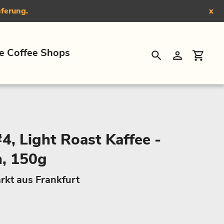
eferung.
x
e Coffee Shops
Suchen
Einloggen
Eink
, Light Roast Kaffee -
n, 150g
rkt aus Frankfurt