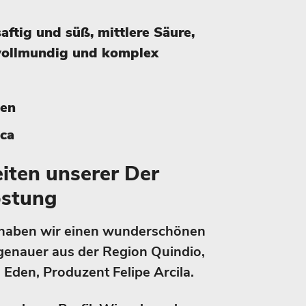
ftig und süß, mittlere Säure,
 vollmundig und komplex
ien
ica
iten unserer Der
stung
l haben wir einen wunderschönen
genauer aus der Region Quindio,
l Eden, Produzent Felipe Arcila.