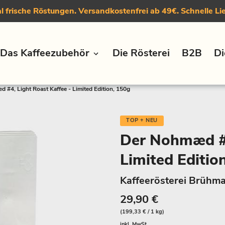
 frische Röstungen. Versandkostenfrei ab 49€. Schnelle Li
Das Kaffeezubehör
Die Rösterei
B2B
Di
#4, Light Roast Kaffee - Limited Edition, 150g
TOP + NEU
Der Nohmæd #4
Limited Editio
Kaffeerösterei Brühma
29,90 €
(199,33 € / 1 kg)
inkl. MwSt.