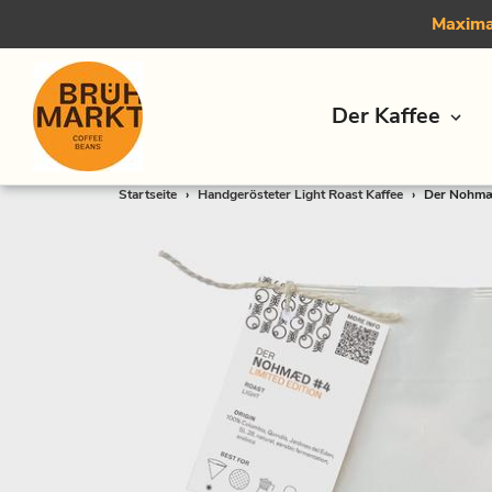
Maximal
Der Kaffee
Direkt
Startseite
›
Handgerösteter Light Roast Kaffee
›
Der Nohmæd 
zum
Inhalt