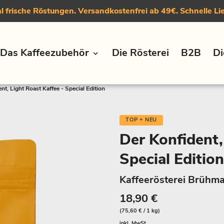
 frische Röstungen. Versandkostenfrei ab 49€. Schnelle Li
Das Kaffeezubehör
Die Rösterei
B2B
Di
nt, Light Roast Kaffee - Special Edition
TOP + NEU
Der Konfident,
Special Edition
Kaffeerösterei Brühma
18,90 €
(75,60 € / 1 kg)
inkl. MwSt.