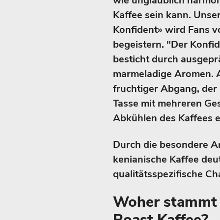
wie unglaublich harmon
Kaffee sein kann. Unser
Konfident» wird Fans v
begeistern. "Der Konfid
besticht durch ausgep
marmeladige Aromen. A
fruchtiger Abgang, de
Tasse mit mehreren Ges
Abkühlen des Kaffees e
Durch die besondere Ar
kenianische Kaffee deu
qualitätsspezifische Ch
Woher stammt d
Roast Kaffee?