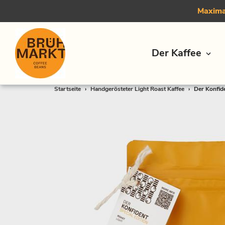
Maximal
Der Kaffee
Direkt
Startseite
›
Handgerösteter Light Roast Kaffee
›
Der Konfide
zum
Inhalt