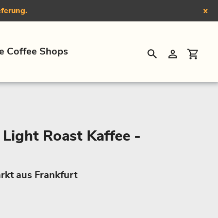
eferung.
x
e Coffee Shops
Suchen
Einloggen
Eink
 Light Roast Kaffee -
rkt aus Frankfurt