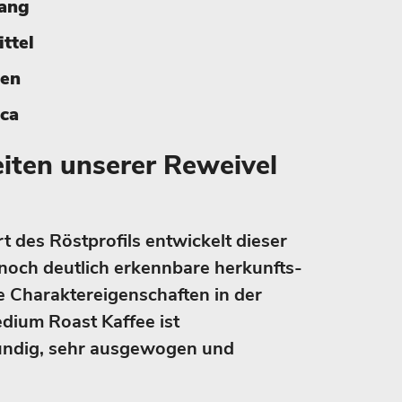
gang
ittel
ien
ica
iten unserer Reweivel
 des Röstprofils entwickelt dieser
noch deutlich erkennbare herkunfts-
e Charakter­eigenschaften in der
edium Roast Kaffee ist
undig, sehr ausgewogen und