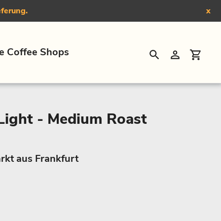
eferung.
x
e Coffee Shops
Suchen
Einloggen
Eink
Light - Medium Roast
rkt aus Frankfurt