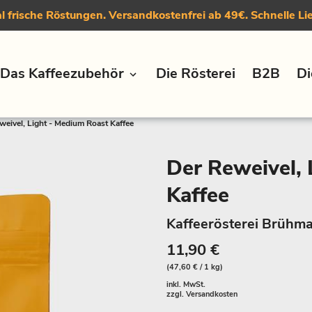
 frische Röstungen. Versandkostenfrei ab 49€. Schnelle Li
Das Kaffeezubehör
Die Rösterei
B2B
Di
weivel, Light - Medium Roast Kaffee
Der Reweivel, 
Kaffee
Kaffeerösterei Brühma
11,90 €
(47,60 € / 1 kg)
inkl. MwSt.
zzgl.
Versandkosten