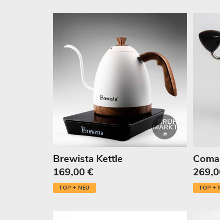
Brewista Kettle
Coma
169,00 €
269,0
TOP + NEU
TOP + 