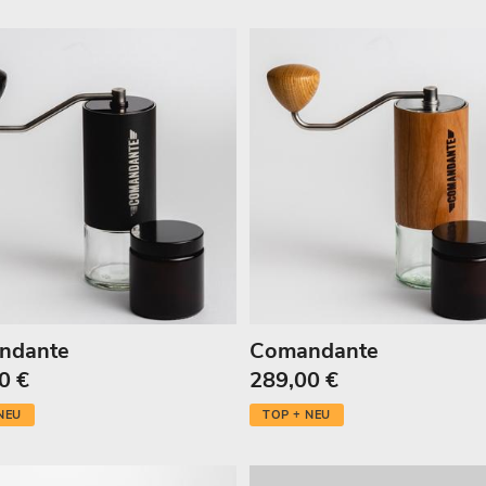
ndante
Comandante
0 €
289,00 €
NEU
TOP + NEU