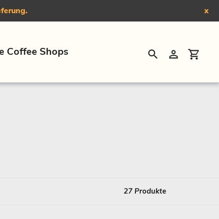
eferung.
x
e Coffee Shops
Suchen
Einloggen
Eink
27 Produkte