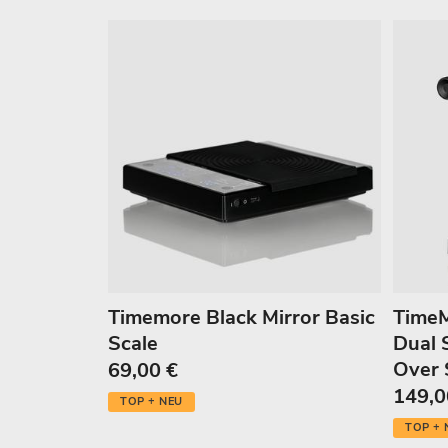
Timemore Black Mirror Basic
TimeM
Scale
Dual 
Over 
69,00 €
149,0
TOP + NEU
TOP + 