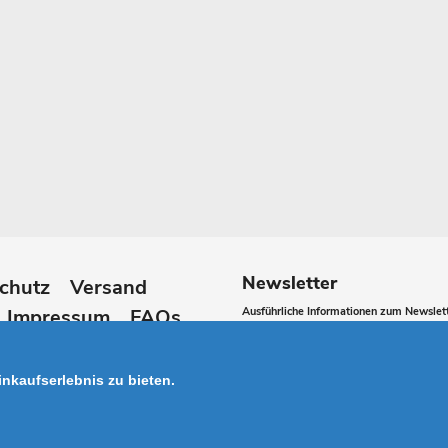
Newsletter
chutz
Versand
Impressum
FAQs
Ausführliche Informationen zum Newslett
Abonnieren
lären
Sie
nkaufserlebnis zu bieten.
unsere
Mailingliste