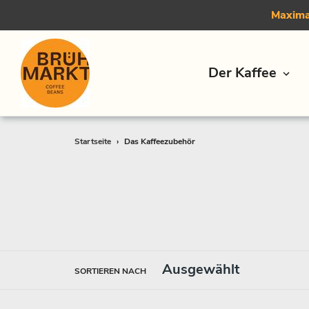
Maximal
Der Kaffee
Direkt
Startseite
›
Das Kaffeezubehör
zum
Inhalt
SORTIEREN NACH