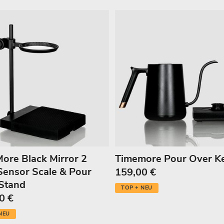
u
n
g
:
ore Black Mirror 2
Timemore Pour Over Ke
Sensor Scale & Pour
159,00 €
Stand
TOP + NEU
0 €
NEU