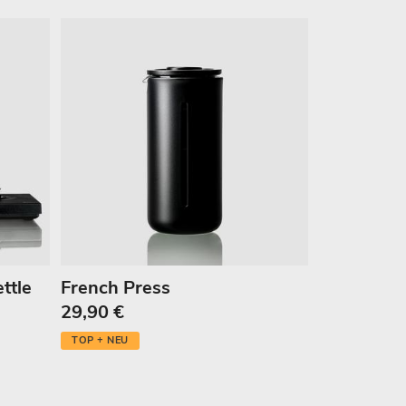
ttle
French Press
29,90 €
TOP + NEU